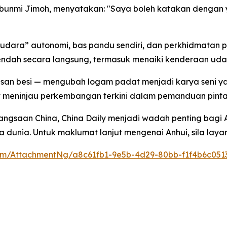
abunmi Jimoh, menyatakan: "Saya boleh katakan dengan 
 udara” autonomi, bas pandu sendiri, dan perkhidmatan p
rendah secara langsung, termasuk menaiki kenderaan uda
isan besi — mengubah logam padat menjadi karya seni yan
ut meninjau perkembangan terkini dalam pemanduan pintar
angsaan China, China Daily menjadi wadah penting bag
unia. Untuk maklumat lanjut mengenai Anhui, sila layari
m/AttachmentNg/a8c61fb1-9e5b-4d29-80bb-f1f4b6c051