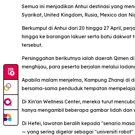
Semua ini menjadikan Anhui destinasi yang men
Syarikat, United Kingdom, Rusia, Mexico dan Nig
Berkumpul di Anhui dari 20 hingga 27 April, per
hingga ke barangan lakuer serta batu dakwat
tersebut.
Persinggahan berikutnya ialah daerah Qimen d
menghijau, para peserta berjalan melalui ladan
Apabila malam menjelma, Kampung Zhanqi di dae
bersama-sama penduduk tempatan mempelajari t
Di Xin’an Wellness Center, mereka turut mencub
hanya mengambil beberapa gambar lidah dan waj
Di Hefei, lawatan beralih kepada "senario masa
— yang sering digelar sebagai "universiti robo