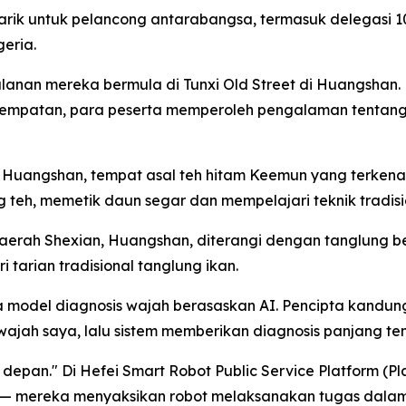
arik untuk pelancong antarabangsa, termasuk delegasi 
eria.
jalanan mereka bermula di Tunxi Old Street di Huangshan.
 tempatan, para peserta memperoleh pengalaman tentan
i Huangshan, tempat asal teh hitam Keemun yang terkena
g teh, memetik daun segar dan mempelajari teknik tradis
rah Shexian, Huangshan, diterangi dengan tanglung berb
arian tradisional tanglung ikan.
a model diagnosis wajah berasaskan AI. Pencipta kandung
ah saya, lalu sistem memberikan diagnosis panjang tent
 depan." Di Hefei Smart Robot Public Service Platform (
t" — mereka menyaksikan robot melaksanakan tugas dalam 