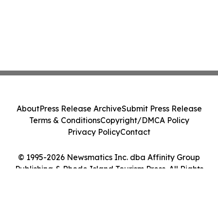
About
Press Release Archive
Submit Press Release
Terms & Conditions
Copyright/DMCA Policy
Privacy Policy
Contact
© 1995-2026 Newsmatics Inc. dba Affinity Group
Publishing & Rhode Island Tourism Press. All Rights
Reserved.
Cookie Settings / Your Privacy Choices